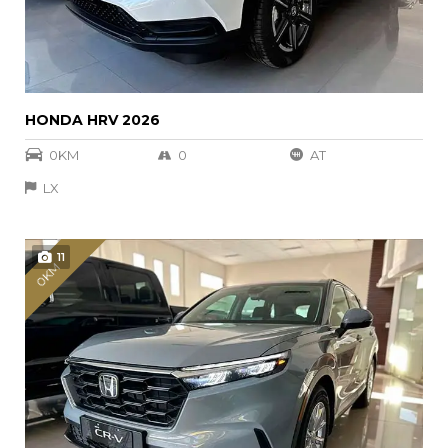
HONDA HRV 2026
0KM
0
AT
LX
11
0KM