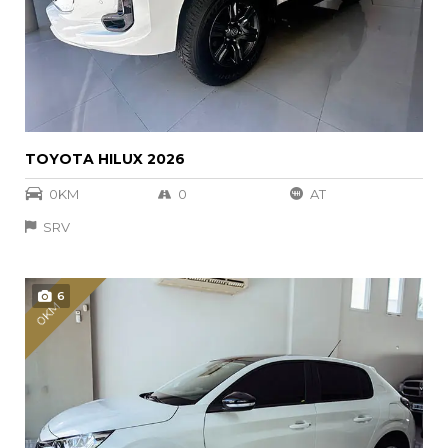
TOYOTA HILUX 2026
0KM
0
AT
SRV
6
0KM