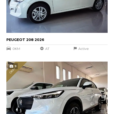
PEUGEOT 208 2026
0KM
AT
Active
9
0KM