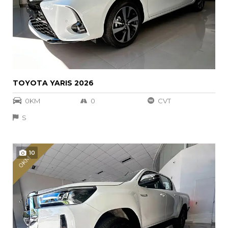
TOYOTA YARIS 2026
0KM
0
CVT
S
10
0KM