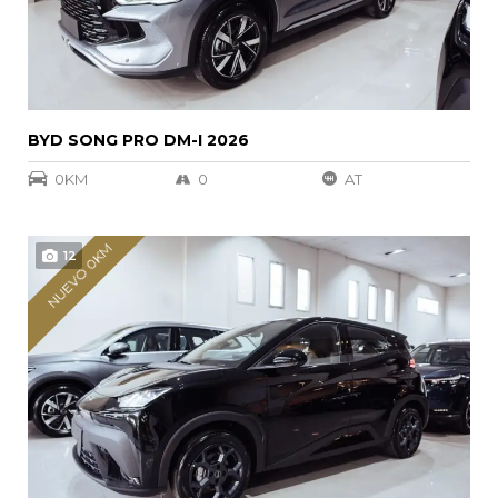
BYD SONG PRO DM-I 2026
0KM
0
AT
NUEVO 0KM
12