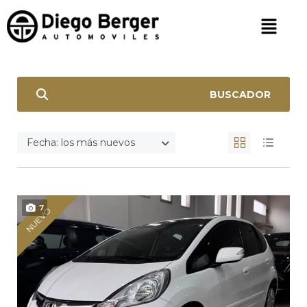
BUSCADOR
Fecha: los más nuevos
7
NUEVO