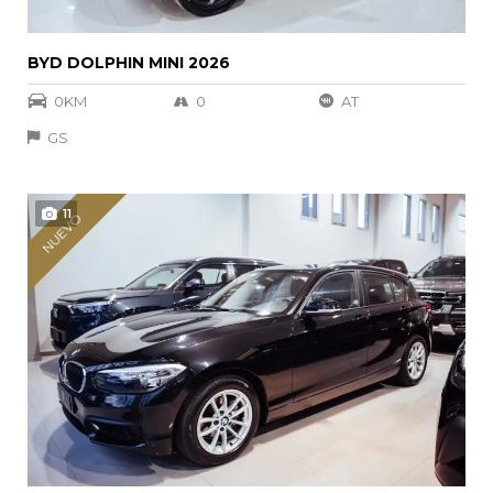
BYD DOLPHIN MINI 2026
0KM
0
AT
GS
11
NUEVO